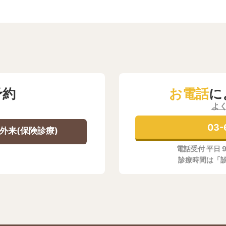
予約
お電話
に
よ
03-
外来(保険診療)
電話受付 平日 
診療時間は「