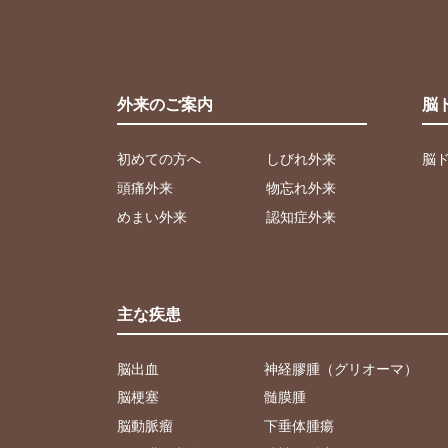
外来のご案内
脳
初めての方へ
しびれ外来
脳
頭痛外来
物忘れ外来
めまい外来
認知症外来
主な疾患
脳出血
神経膠腫（グリオーマ）
脳梗塞
髄膜腫
脳動脈瘤
下垂体腫瘍