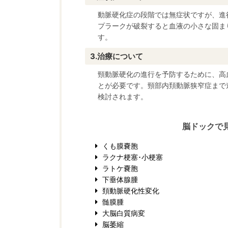
動脈硬化症の段階では無症状ですが、進
プラークが破裂すると血液の小さな固ま
す。
治療について
頸動脈硬化の進行を予防するために、高
とが必要です。頸部内頚動脈狭窄症まで
検討されます。
脳ドックで
くも膜嚢胞
ラクナ梗塞･小梗塞
ラトケ嚢胞
下垂体腺腫
頚動脈硬化性変化
髄膜腫
大脳白質病変
脳萎縮