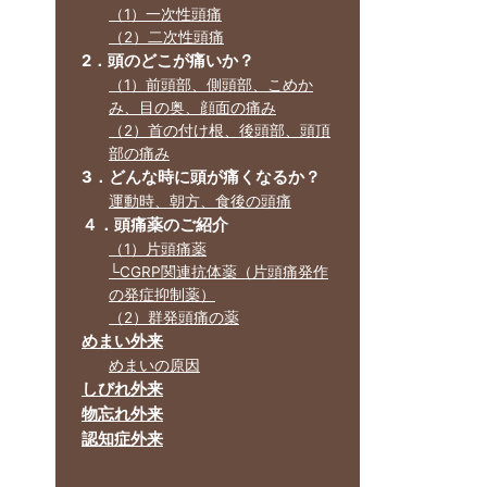
（1）一次性頭痛
（2）二次性頭痛
2．頭のどこが痛いか？
（1）前頭部、側頭部、こめか
み、目の奥、顔面の痛み
（2）首の付け根、後頭部、頭頂
部の痛み
3．どんな時に頭が痛くなるか？
運動時、朝方、食後の頭痛
４．頭痛薬のご紹介
（1）片頭痛薬
└CGRP関連抗体薬（片頭痛発作
の発症抑制薬）
（2）群発頭痛の薬
めまい外来
めまいの原因
しびれ外来
物忘れ外来
認知症外来