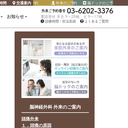
時間
脳ドックのご予約
外来のご予約
交通案内
脳ドックのご予約
外来のご予約
脳ドックのご予約
外来のご予約
脳ド
03-6202-3376
外来ご予約番号
お知らせ
電話受付 平日 9～20時、土 9～17時
診療時間・担当医師
よくあるご質問
脳神経外科 外来のご案内
頭痛外来
１．頭痛の原因