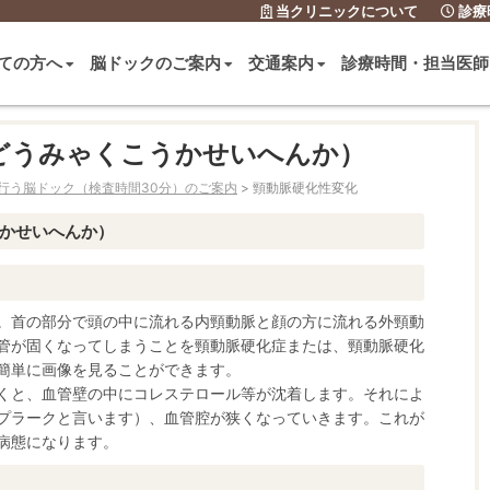
当クリニックについて
外来のご予約
診療
ての方へ
脳ドックのご案内
交通案内
診療時間・担当医師
どうみゃくこうかせいへんか）
行う脳ドック（検査時間30分）のご案内
>
頸動脈硬化性変化
かせいへんか）
。首の部分で頭の中に流れる内頸動脈と顔の方に流れる外頸動
管が固くなってしまうことを頸動脈硬化症または、頸動脈硬化
簡単に画像を見ることができます。
くと、血管壁の中にコレステロール等が沈着します。それによ
プラークと言います）、血管腔が狭くなっていきます。これが
病態になります。