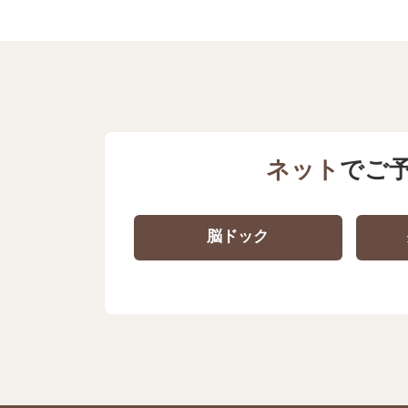
ネット
でご
脳ドック