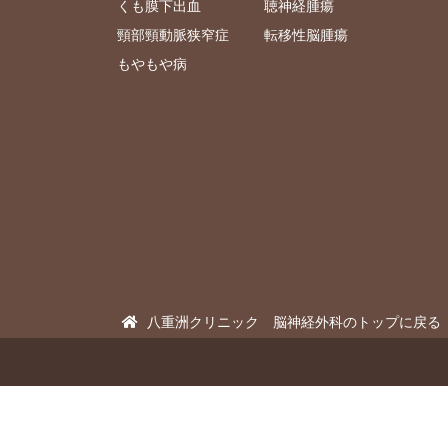
くも膜下出血
聴神経腫瘍
頸部頸動脈狭窄症
転移性脳腫瘍
もやもや病
八重洲クリニック 脳神経外科のトップに戻る