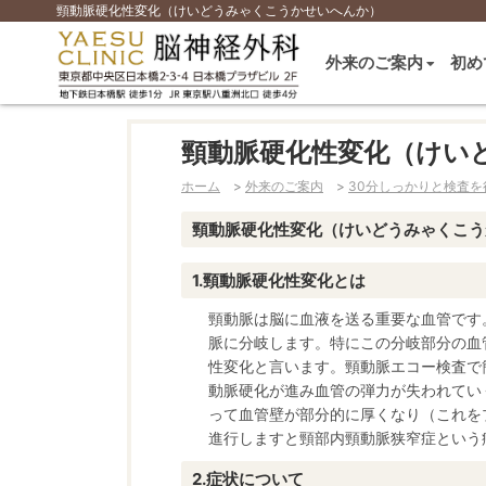
頸動脈硬化性変化（けいどうみゃくこうかせいへんか）
外来のご案内
初め
頸動脈硬化性変化（けい
ホーム
>
外来のご案内
>
30分しっかりと検査を
頸動脈硬化性変化（けいどうみゃくこう
頸動脈硬化性変化とは
頸動脈は脳に血液を送る重要な血管です
脈に分岐します。特にこの分岐部分の血
性変化と言います。頸動脈エコー検査で
動脈硬化が進み血管の弾力が失われてい
って血管壁が部分的に厚くなり（これを
進行しますと頸部内頸動脈狭窄症という
症状について