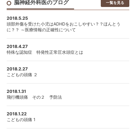
ゴールデンウィーク中の診療のご案内
脳神経外科医のブログ
一覧を見る
ゴールデンウィーク中の診療を以下に変更させていただきま
す。
2018.5.25
ご理解の程よろしくお願い申し上げます。
頭部外傷を受けた小児はADHDをおこしやすい？？ほんとう
4月 27日（土）～5月 6日（月） 休診
に？？ ～医療情報の正確性について
2018.12.11
2018.4.27
年末年始の休診および診療時間変更のご案内
特殊な認知症 特発性正常圧水頭症とは
年末年始の診療を以下に変更させていただきます。
ご理解の程よろしくお願い申し上げます。
2018年12月29日（土）…13時まで
2018.2.27
2018年12月30日（日）～2019年1月3日（木）…休診
こどもの頭痛 ２
1月4日（金）より、通常の診療となります。
※ 期間中は電話受付の対応も上記時間となります。
2018.1.31
飛行機頭痛 その２ 予防法
2018.08.01
休診・代診のご案内
10月の休診を更新しました。詳しくはこちら
2018.1.22
こどもの頭痛 1
2018.02.19
通信障害に伴う、電話しづらい状況について