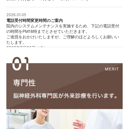
2026.01.05
電話受付時間変更時間のご案内
院内のシステムメンテナンスを実施するため、下記の電話受付
の時間をPM18時までとさせていただきます。
ご迷惑をおかけいたしますが、ご理解のほどよろしくお願いい
たします。
2026年7月30日（木）
2026年9月3日（木）
2026年10月1日（木）
2026.04.15
ゴールデンウィーク期間の診療時間のご案内
期間中、電話受付の対応も以下となります。ご理解の程よろし
くお願い申し上げます。
2026年5月2日（土）9時～18時まで診療（通常診療）
2026年5月3日（日）～5月6日（水） 休診
2025.10.31
年末年始の休診および診療時間変更のご案内