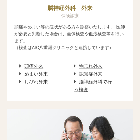
年末年始の診療を以下に変更させていただきます。
ご理解の程よろしくお願い申し上げます。
脳神経外科 外来
＜診療時間変更＞ 2022年12月29日 (木) 9時～12時まで診療
保険診療
＜休診＞ 2022年12月30日 (金) ～ 2023年1月3日 (火)
2023年01月04日（水）以降、通常診療
頭痛やめまい等の症状がある方を診察いたします。 医師
が必要と判断した場合は、画像検査や血液検査等を行い
ます。
2022.07.05
（検査はAIC八重洲クリニックと連携しています）
お盆期間の診療時間のご案内
お盆期間の診療時間は以下とさせていただきます。
ご迷惑をおかけいたしますが、ご理解のほどよろしくお願いい
頭痛外来
物忘れ外来
たします。
08月12日（金）～08月15日（月） 17:00まで診療
めまい外来
認知症外来
しびれ外来
脳神経外科で行
う検査
2022.04.26
電話受付時間変更時間のご案内
院内のシステムメンテナンスを実施するため、下記の電話受付
の時間をPM18時までとさせていただきます。
ご迷惑をおかけいたしますが、ご理解のほどよろしくお願いい
たします。
4月実施日・・・04/28（木）
5月実施日・・・05/26（木）
6月実施日・・・06/30（木）