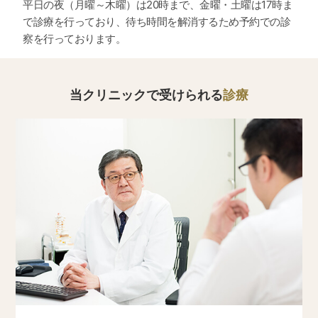
平日の夜（月曜～木曜）は20時まで、金曜・土曜は17時ま
で診療を行っており、待ち時間を解消するため予約での診
察を行っております。
2023.08.13
お盆期間の診療時間のご案内
お盆期間の診療時間は以下とさせていただきます。
ご迷惑をおかけいたしますが、ご理解のほどよろしくお願いい
たします。
当クリニックで受けられる
診療
（期間中、電話受付の対応も以下となります）
08月14日（月）～8月15日（火） 18:00まで診療
2023.03
武川医師の診察終了のお知らせ
武川医師の診療は、退職に伴い2023年3月20日をもちまして終
了となります。
通院中の患者様につきましては、後任医師において引き続き安
心して通院が続けられるよう対応いたします。
大変ご不便とご迷惑をおかけ致しますが、ご理解いただきます
ようお願い申し上げます。
2022.11.24
年末年始の休診および診療時間変更のご案内