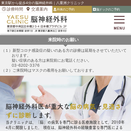
東京駅から徒歩4分の脳神経外科｜八重洲クリニック
診療時間
交通案内
脳ドックのご予約
外来のご予約
脳ドックのご予約
外来のご予約
脳ドックのご予約
外来のご予約
脳ド
MENU
来院時のお願い
（１）新型コロナ感染症の疑いのある方の診療は延期をさせていただいて
おります。
疑い症状のある方は来院前にお電話ください。
03-6202-3376
（２）ご来院時はマスクの着用をお願いしております。
脳神経外科医が
重大な
脳の病気
を
見逃さ
ずに診断
します。
当クリニックは、「脳」の病気を専門に診る医療施設として、2010年
4月に開設しました。 現在は、脳神経外科の経験豊富な専門医による