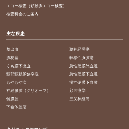
エコー検査（頸動脈エコー検査）
検査料金のご案内
主な疾患
脳出血
聴神経腫瘍
脳梗塞
転移性脳腫瘍
くも膜下出血
急性硬膜外血腫
頸部頸動脈狭窄症
急性硬膜下血腫
もやもや病
慢性硬膜下血腫
神経膠腫（グリオーマ）
顔面痙攣
髄膜腫
三叉神経痛
下垂体腫瘍