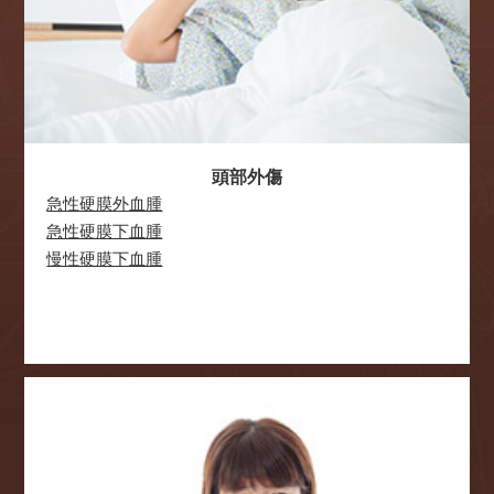
2020.03.25
新型コロナウイルス感染防止のため、以下の方の受診を停止し
ています。
（１）本人または家族、友人、職場など親近者に、過去14日以
内に渡航歴がある方
（２）来院時に37.5度以上の発熱の方
頭部外傷
2週間以内に37.5度以上の発熱があり、来院時に37.4度以下の方
でも、解熱剤の服用状況、解熱後の経過、基礎疾患を考慮した
急性硬膜外血腫
上で、疑わしい場合は診察を延期させていただきます。
急性硬膜下血腫
（３）1週間以内に以下の症状が発生した方
慢性硬膜下血腫
感冒症状、呼吸器症状（咳、痰、呼吸苦、咽頭痛、息苦し
さ）、全身倦怠感
（４）新型コロナウイルス感染症の患者さんと接触歴のある方
上記の対策は政府の方針、今後の発表内容に従って変更するこ
とがありますことをご了承ください。
また、来院者の方々には検温とマスクの着用をお願いしており
ます。
何卒、ご理解の程、お願い申し上げます。
2019.11.11