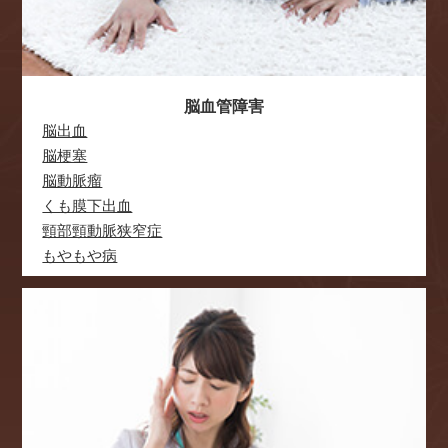
また、オンライン診療の診療時間を下記に変更いたします。
毎週 金曜日 09:00～13:00
詳しくは「頭痛外来オンライン診療 初診・再診」ページをご
覧ください。
脳血管障害
2021.04.08
脳出血
オンライン診療 予約一時停止のご案内
現在、オンライン診療のご予約を一時的に停止しております。
脳梗塞
ご迷惑をおかけして申し訳ございませんが、ご理解のほどよろ
脳動脈瘤
しくお願い申し上げます。
くも膜下出血
対面による診察は診療しております。
ご予約はお電話もしくはフォームよりお申込みください。
頸部頸動脈狭窄症
もやもや病
2020.12.16
年末年始の休診および診療時間変更のご案内
年末年始の診療を以下に変更させていただきます。
ご理解の程よろしくお願い申し上げます。
12月29日（火）～01月03日（日）…休診
01月04日（月）より、通常の診療となります。
※ 期間中は電話受付の対応も上記時間となります。