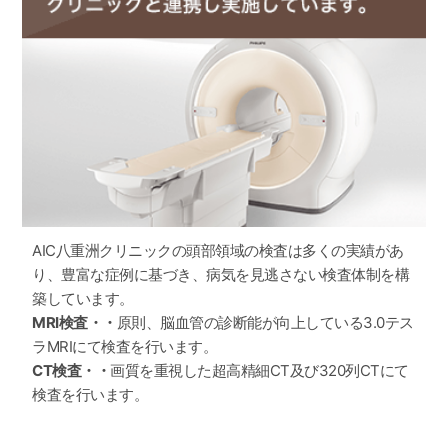
ていただきます。
変更内容：土曜日診療終了（中川医師のみ）
※峯田医師、原医師は引き続き土曜診療いたします。
2024.04.04
診療スケジュール変更のお知らせ
2024年5月1日より診療スケジュールが変更となります。
最新の情報は 「診療時間・担当医師のご紹介」 ページをご覧く
ださい。
2024.05.07
AIC八重洲クリニックの頭部領域の検査は多くの実績があ
お盆期間の診療時間のご案内
お盆期間の診療時間は以下とさせていただきます。
り、豊富な症例に基づき、病気を見逃さない検査体制を構
ご迷惑をおかけいたしますが、ご理解のほどよろしくお願いい
築しています。
たします。
MRI検査・・
原則、脳血管の診断能が向上している3.0テス
（期間中、電話受付の対応も以下となります）
ラMRIにて検査を行います。
2024年8月12日（月・祝）～2024年8月15日（木） 18:00ま
で診療
CT検査・・
画質を重視した超高精細CT及び320列CTにて
検査を行います。
2023.08.01
マイナンバーカードによる保険資格確認について