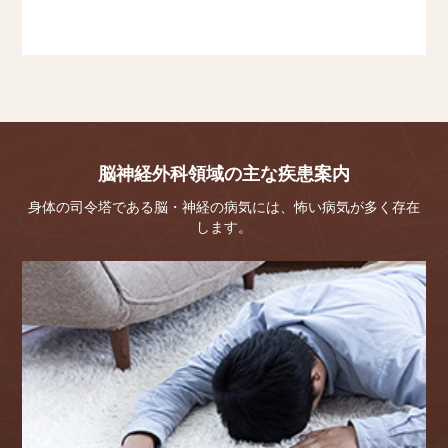
08月16日（月）
08月17日（火）
08月19日（木）
2021.06.07
片頭痛発症抑制薬エムガルティによる治療についてのご案内
当クリニックでは、片頭痛発症抑制薬エムガルティによる治療
を開始いたしました。
脳神経外科領域の主な疾患案内
詳しくは「片頭痛発症抑制薬エムガルティによる治療につい
て」ページをご覧ください。
身体の司令塔である脳・神経の病気には、怖い病気が多く存在
します。
2021.04.26
停電による電話不通について
2021年4月26日 12時30分頃 中央区で発生した停電の影響で電
話が不通となっておりましたが、現在は復旧しております。
ご不便をおかけし大変申し訳ございませんでした。
2021.04.21
オンライン診療 再開と診療時間変更のご案内
2021/04/23（金）よりオンライン診療を再開いたします。