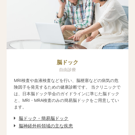
7月実施日・・・07/28（木）
8月実施日・・・08/25（木）
9月実施日・・・09/29（木）
11月実施日・・・11/24（木）
12月実施日・・・12/22（木）
2021.12.06
年末年始の休診および診療時間変更のご案内
年末年始の診療を以下に変更させていただきます。（期間中の
電話受付時間も以下となります）
脳ドック
ご理解の程よろしくお願い申し上げます。
自由診療
2021年12月28日（火）09:00～17:00
2021年12月29日（水）09:00～17:00
MRI検査や血液検査などを行い、脳梗塞などの病気の危
2021年12月30日（木）～2022年01月03日（月）終日休診
険因子を発見するための健康診断です。 当クリニックで
2022年01月04日（火）09:00～17:00
は、日本脳ドック学会のガイドラインに準じた脳ドック
2022年01月05日（水）以降、通常診療
と、MRI・MRA検査のみの簡易脳ドックをご用意してい
ます。
2021.08.13
休診のご案内
脳ドック・簡易脳ドック
下記は休診とさせていただきます。
脳神経外科領域の主な疾患
ご迷惑をおかけいたしますが、ご理解のほどよろしくお願いい
たします。