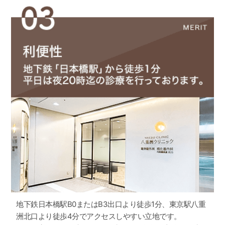
「オンライン資格確認システム」の運用を開始しました。
マイナンバーカードを健康保険証としてご利用いただけます。
・マイナンバーカードを保険証として利用する場合、顔認証に
よる本人確認（または暗証番号での認証）が必要となります。
※これまでどおり、健康保険証のご利用も可能です。
2023.12.01
年末年始の休診および診療時間変更のご案内
年末年始の診療を以下に変更させていただきます。
ご理解の程よろしくお願い申し上げます。
＜休診＞ 2023年12月29日 (金) ～ 2024年1月3日 (水)
2024年01月04日（木）以降、通常診療
2023.08.01
ドック料金価格改定のお知らせ
2023/8/1より、一部のドック（自由診療）検査料金を改定させ
ていただきます。
ご利用いただいております皆様には、大変ご迷惑をおかけいた
地下鉄日本橋駅B0またはB3出口より徒歩1分、東京駅八重
しますが、何卒ご理解賜りますようお願い申し上げます。
※2023/7/31までにご予約の方は、ご予約時点の検査料金（改定
洲北口より徒歩4分でアクセスしやすい立地です。
前の料金）となります。