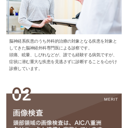
年末年始の診療を以下に変更させていただきます。ご理解の程
よろしくお願い申し上げます。
＜時間変更＞2025年12月29日（月）（9:00～17:00）
＜休診＞2025年12月30日（火）～2026年1月4日（日）
2024.05.29
医療DX推進体制整備について
脳神経系疾患のうち外科的治療の対象となる疾患を対象と
当クリニックでは、医療DXを推進し、診療情報を取得・活用す
してきた脳神経外科専門医による診察です。
ることで、質の高い医療の提供に努めています。
詳しくはこちら
頭痛、眩暈、しびれなどが、誰でも経験する病気ですが、
症状に潜む重大な疾患を見逃さずに診断することを心がけ
診療しています。
2024.12.04
年末年始の休診および診療時間変更のご案内
年末年始の診療を以下に変更させていただきます。何卒ご理解
の程お願い申し上げます。
＜休診＞ 2024年12月28日 (土) ～ 2025年1月5日 (日)
2025年1月6日（月）以降、通常診療
2024.09.13
診療スケジュール変更のお知らせ
2024年11月1日より以下内容にて診療スケジュールを変更させ