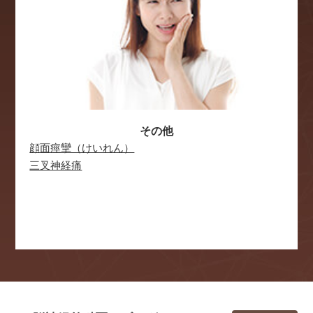
年末年始の休診および診療時間変更のご案内
年末年始の診療を以下に変更させていただきます。
ご理解の程よろしくお願い申し上げます。
12月28日（土）～01月05日（日）…休診
1月6日（月）より、通常の診療となります。
※ 期間中は電話受付の対応も上記時間となります。
その他
2019.04.16
台風の接近にともなう診療体制等のご案内
顔面痙攣（けいれん）
台風19号の影響により、安全を考慮し10月12日(土)の診療は、
三叉神経痛
終日臨時休診とさせていただきます。
なお、今後の台風の進路状況によりさらに診察時間変更の可能
性がありますので、お知らせにてご確認をお願い致します。
ご迷惑をおかけし大変申し訳ございませんが、ご理解いただき
ますよう何卒よろしくお願い申し上げます。
ご予約の変更や確認など、お困りごとがありましたら、下記ま
でご連絡ください。
脳神経外科 03-6202-3376
2019.04.12