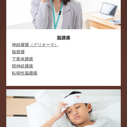
2020.11.16
休診・代診のご案内
12月11日（金）、12月29日（火）の休診・代診を更新しまし
た。詳しくはこちら
脳腫瘍
2020.05.25
神経膠腫（グリオーマ）
5月28日より、診療体制を変更いたします。
5/28（木）より、木曜の診療を開始いたします。
髄膜腫
引き続き、院内の感染拡大防止策を継続しながら診療を行って
下垂体腫瘍
参ります。
聴神経腫瘍
ご不便おかけしますが、ご理解の程、お願い申し上げます。
診療時間・担当医ページへ
転移性脳腫瘍
2020.04.14
かかりつけの患者さまへ 電話再診のお知らせ
新型コロナウイルス感染症流行に伴い、緊急事態宣言が出さ
れ、3つの密を避けたり、自宅で静養していることが重要になっ
ています。
状態が落ち着いている患者さまについては電話再診により薬の
処方箋を出すことが可能です。
ご希望の方は当クリニックまでお問合せください。