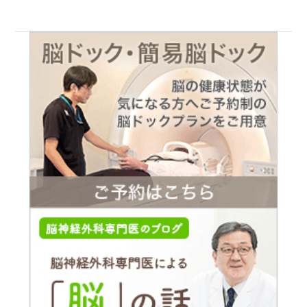
SoftBank社の障害により、現在電話がかかりづらい状況が続い
ております。
大変ご迷惑をおかけいたしますが、復旧までしばらくお待ちく
ださいますようお願い申し上げます。
2017.04.13
ネットワーク障害のお詫び
本日、12月23日に発生しましたネットワークの障害において
は、皆様に大変ご迷惑をおかけしたことを心からお詫び申し上
げます。
障害は19時頃に復旧し、現在は通常通りアクセスが出来ること
を確認しております。
皆様にはご不便をおかけし大変申し訳ございませんでした。今
後、障害の再発防止と安定運用に努めてまいります。